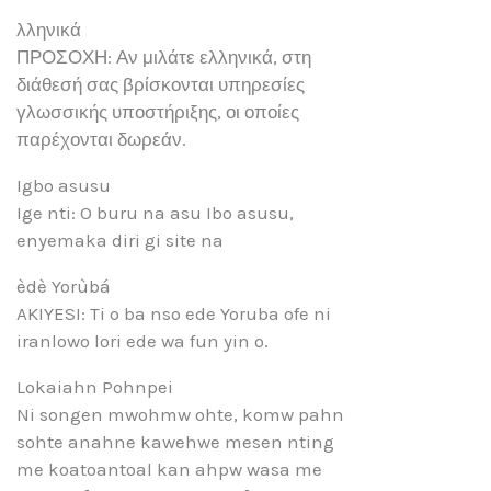
λληνικά
ΠΡΟΣΟΧΗ: Αν μιλάτε ελληνικά, στη
διάθεσή σας βρίσκονται υπηρεσίες
γλωσσικής υποστήριξης, οι οποίες
παρέχονται δωρεάν.
Igbo asusu
Ige nti: O buru na asu Ibo asusu,
enyemaka diri gi site na
èdè Yorùbá
AKIYESI: Ti o ba nso ede Yoruba ofe ni
iranlowo lori ede wa fun yin o.
Lokaiahn Pohnpei
Ni songen mwohmw ohte, komw pahn
sohte anahne kawehwe mesen nting
me koatoantoal kan ahpw wasa me