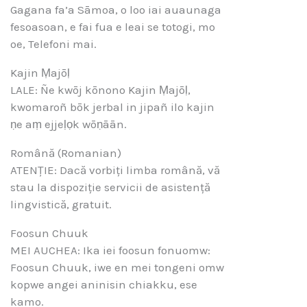
Gagana fa’a Sāmoa, o loo iai auaunaga
fesoasoan, e fai fua e leai se totogi, mo
oe, Telefoni mai.
Kajin Ṃajōḷ
LALE: Ñe kwōj kōnono Kajin Ṃajōḷ,
kwomaroñ bōk jerbal in jipañ ilo kajin
ṇe aṃ ejjeḷọk wōṇāān.
Română (Romanian)
ATENȚIE: Dacă vorbiți limba română, vă
stau la dispoziție servicii de asistență
lingvistică, gratuit.
Foosun Chuuk
MEI AUCHEA: Ika iei foosun fonuomw:
Foosun Chuuk, iwe en mei tongeni omw
kopwe angei aninisin chiakku, ese
kamo.