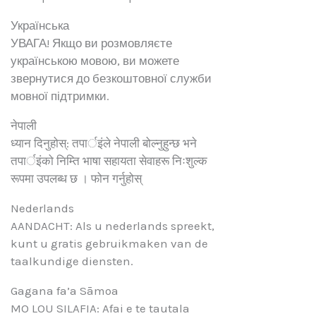
Українська
УВАГА! Якщо ви розмовляєте
українською мовою, ви можете
звернутися до безкоштовної служби
мовної підтримки.
नेपाली
ध्यान दिनुहोस्: तपार्इंले नेपाली बोल्नुहुन्छ भने
तपार्इंको निम्ति भाषा सहायता सेवाहरू निःशुल्क
रूपमा उपलब्ध छ । फोन गर्नुहोस्
Nederlands
AANDACHT: Als u nederlands spreekt,
kunt u gratis gebruikmaken van de
taalkundige diensten.
Gagana fa’a Sāmoa
MO LOU SILAFIA: Afai e te tautala