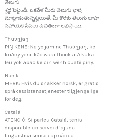
తెలుగు
శ్రద్ధ పెట్టండి: ఒకవేళ మీరు తెలుగు భాష
మాట్లాడుతున్నట్లయితే, మీ కొరకు తెలుగు భాషా
సహాయక సేవలు ఉచితంగా లభిస్తాయి.
Thuɔŋjaŋ
PIŊ KENE: Na ye jam në Thuɔŋjaŋ, ke
kuɔny yenë kɔc waar thook atɔ̈ kuka
lëu yök abac ke cïn wënh cuatë piny.
Norsk
MERK: Hvis du snakker norsk, er gratis
språkassistansetjenester tilgjengelige
for deg.
Català
ATENCIÓ: Si parleu Català, teniu
disponible un servei d”ajuda
lingüística sense cap càrrec.