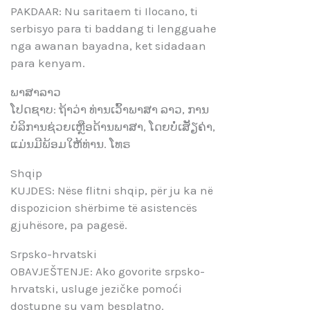
PAKDAAR: Nu saritaem ti Ilocano, ti
serbisyo para ti baddang ti lengguahe
nga awanan bayadna, ket sidadaan
para kenyam.
ພາສາລາວ
ໂປດຊາບ: ຖ້າວ່າ ທ່ານເວົ້າພາສາ ລາວ, ການ
ບໍລິການຊ່ວຍເຫຼືອດ້ານພາສາ, ໂດຍບໍ່ເສັຽຄ່າ,
ແມ່ນມີພ້ອມໃຫ້ທ່ານ. ໂທຣ
Shqip
KUJDES: Nëse flitni shqip, për ju ka në
dispozicion shërbime të asistencës
gjuhësore, pa pagesë.
Srpsko-hrvatski
OBAVJEŠTENJE: Ako govorite srpsko-
hrvatski, usluge jezičke pomoći
dostupne su vam besplatno.