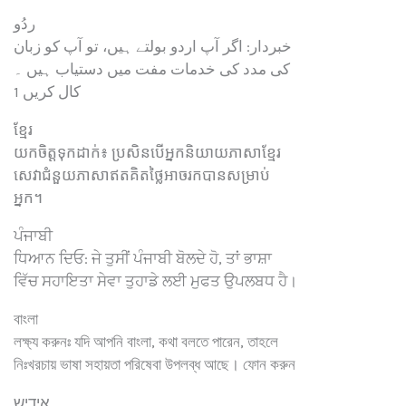
ردُو
خبردار: اگر آپ اردو بولتے ہیں، تو آپ کو زبان
کی مدد کی خدمات مفت میں دستیاب ہیں ۔
کال کریں 1
ខ្មែរ
យកចិត្តទុកដាក់៖ ប្រសិនបើអ្នកនិយាយភាសាខ្មែរ
សេវាជំនួយភាសាឥតគិតថ្លៃអាចរកបានសម្រាប់
អ្នក។
ਪੰਜਾਬੀ
ਧਿਆਨ ਦਿਓ: ਜੇ ਤੁਸੀਂ ਪੰਜਾਬੀ ਬੋਲਦੇ ਹੋ, ਤਾਂ ਭਾਸ਼ਾ
ਵਿੱਚ ਸਹਾਇਤਾ ਸੇਵਾ ਤੁਹਾਡੇ ਲਈ ਮੁਫਤ ਉਪਲਬਧ ਹੈ।
বাংলা
লক্ষ্য করুনঃ যদি আপনি বাংলা, কথা বলতে পারেন, তাহলে
নিঃখরচায় ভাষা সহায়তা পরিষেবা উপলব্ধ আছে। ফোন করুন
אידיש