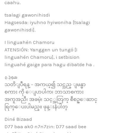
caahu.
tsalagi gawonihisdi
Hagsesda: iyuhno hyiwoniha [tsalagi
gawonihisdi].
I linguahén Chamoru
ATENSIÓN: Yanggen un tungó [I
linguahén Chamoru], i setbision
linguahé gaige para hagu dibatde ha .
ܣܘܼܪܸܬ݂
သတိျပဳရန္ – အကယ္၍ သင္သည္ ျမန္မာ
စကား ကို ေျပာပါက၊ ဘာသာစကား
အကူအညီ၊ အခမဲ့၊ သင့္အတြက္ စီစဥ္ေဆာင္
ရြက္ေပးပါမည္။ ဖုန္းနံပါတ္
Diné Bizaad
D77 baa ak0 n7n7zin: D77 saad bee