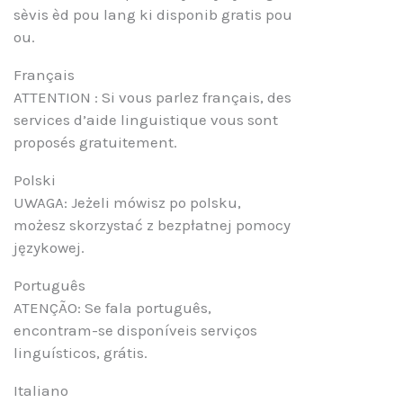
sèvis èd pou lang ki disponib gratis pou
ou.
Français
ATTENTION : Si vous parlez français, des
services d’aide linguistique vous sont
proposés gratuitement.
Polski
UWAGA: Jeżeli mówisz po polsku,
możesz skorzystać z bezpłatnej pomocy
językowej.
Português
ATENÇÃO: Se fala português,
encontram-se disponíveis serviços
linguísticos, grátis.
Italiano