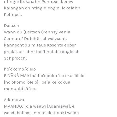
ntingie [Lokaiahn Pohnpei] komw
kalangan oh ntingidieng ni lokaiahn
Pohnpei.
Deitsch
Wann du [Deitsch (Pennsylvania
German / Dutch)] schwetzscht,
kannscht du mitaus Koschte ebber
gricke, ass dihr helft mit die englisch
Schprooch.
hoʻokomo ʻōlelo
E NĀNĀ MAI: Inā hoʻopuka ʻoe i ka ʻōlelo
[hoʻokomo ʻōlelo], loaʻa ke kōkua
manuahi iā ʻoe.
Adamawa
MAANDO: To a waawi [Adamawa], e
woodi ballooji-ma to ekkitaaki wolde