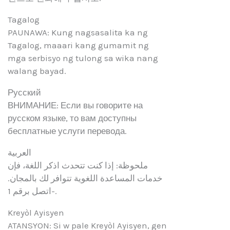
Tagalog
PAUNAWA: Kung nagsasalita ka ng
Tagalog, maaari kang gumamit ng
mga serbisyo ng tulong sa wika nang
walang bayad.
Русский
ВНИМАНИЕ: Если вы говорите на
русском языке, то вам доступны
бесплатные услуги перевода.
العربية
ملحوظة: إذا كنت تتحدث اذكر اللغة، فإن
خدمات المساعدة اللغوية تتوافر لك بالمجان.
اتصل برقم 1-.
Kreyòl Ayisyen
ATANSYON: Si w pale Kreyòl Ayisyen, gen