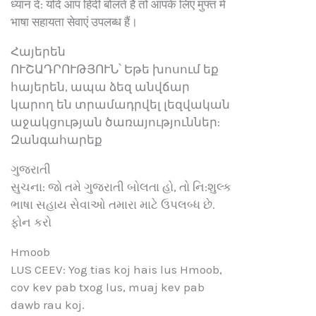
ध्यान दें: यदि आप हिंदी बोलते हैं तो आपके लिए मुफ्त में
भाषा सहायता सेवाएं उपलब्ध हैं।
Հայերեն
ՈՒՇԱԴՐՈՒԹՅՈՒՆ՝ Եթե խոսում եք
հայերեն, ապա ձեզ անվճար
կարող են տրամադրվել լեզվական
աջակցության ծառայություններ:
Զանգահարեք
ગુજરાતી
સુચના: જો તમે ગુજરાતી બોલતા હો, તો નિ:શુલ્ક
ભાષા સહાય સેવાઓ તમારા માટે ઉપલબ્ધ છે.
ફોન કરો
Hmoob
LUS CEEV: Yog tias koj hais lus Hmoob,
cov kev pab txog lus, muaj kev pab
dawb rau koj.