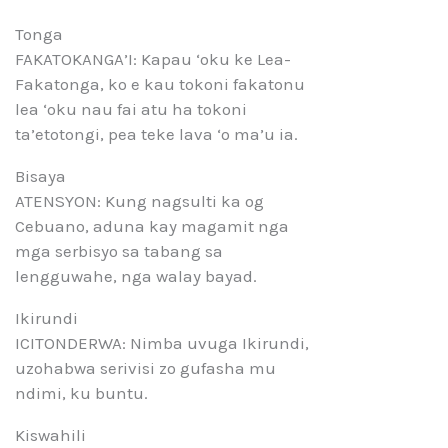
Tonga
FAKATOKANGA’I: Kapau ‘oku ke Lea-
Fakatonga, ko e kau tokoni fakatonu
lea ‘oku nau fai atu ha tokoni
ta’etotongi, pea teke lava ‘o ma’u ia.
Bisaya
ATENSYON: Kung nagsulti ka og
Cebuano, aduna kay magamit nga
mga serbisyo sa tabang sa
lengguwahe, nga walay bayad.
Ikirundi
ICITONDERWA: Nimba uvuga Ikirundi,
uzohabwa serivisi zo gufasha mu
ndimi, ku buntu.
Kiswahili