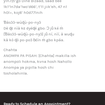
y1n7[ti’go Diné Bizaad, saad bee
1k1’1n7da’1wo’d66’, t’11 jiik’eh, 47 n1
h0l=, koj8’ h0d77lnih
Ɓàsɔ́ɔ̀-wùɖù-po-nyɔ̀
Dè ɖɛ nìà kɛ dyéɖé gbo: Ɔ jǔ ké m̀
[Ɓàsɔ́ɔ̀-wùɖù-po-nyɔ̀] jǔ ní, nìí, à wuɖu
kà kò ɖò po-poɔ̀ ɓɛ́ìn m̀ gbo kpáa.
Chahta
ANOMPA PA PISAH: [Chahta] makilla ish
anompoli hokma, kvna hosh Nahollo
Anompa ya pipilla hosh chi
tosholahinla.
Ready to Schedule an Appointment?