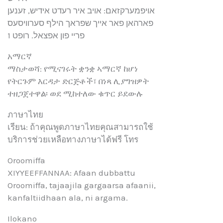
אויפמערקזאם: אויב איר רעדט אידיש, זענען
פארהאן פאר אייך שפראך הילף סערוויסעס
פריי פון אפצאל. רופט 1
አማርኛ
ማስታወሻ: የሚናገሩት ቋንቋ ኣማርኛ ከሆነ
የትርጉም እርዳታ ድርጅቶች፣ በነጻ ሊያግዝዎት
ተዘጋጀተዋል፡ ወደ ሚከተለው ቁጥር ይደውሉ
ภาษาไทย
เรียน: ถ้าคุณพูดภาษาไทยคุณสามารถใช้
บริการช่วยเหลือทางภาษาได้ฟรี โทร
Oroomiffa
XIYYEEFFANNAA: Afaan dubbattu
Oroomiffa, tajaajila gargaarsa afaanii,
kanfaltiidhaan ala, ni argama.
Ilokano